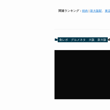
関連ランキング：
焼肉
|
新大阪駅
、
東
食レポ グルメネタ
大阪 新大阪