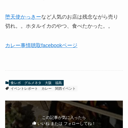
堕天使かっきー
など人気のお店は残念ながら売り
切れ。。ホタルイカのやつ、食べたかった。。
カレー事情聴取facebookページ
食レポ グルメネタ
大阪 福島
イベントレポート
カレー
関西イベント
この記事が気に入ったら
いいね または フォローしてね！