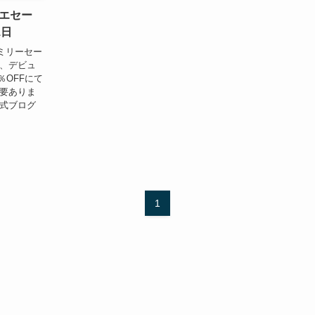
エセー
1日
ミリーセー
セ、デビュ
％OFFにて
必要ありま
公式ブログ
1