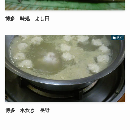
博多 味処 よし田
博多
博多 水炊き 長野