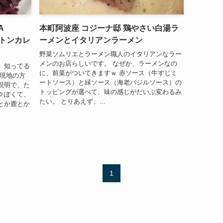
A
本町阿波座 コジーナ邸 鶏やさい白湯ラ
マトンカレ
ーメンとイタリアンラーメン
野菜ソムリエとラーメン職人のイタリアンなラー
メンのお店らしいです。 なぜか、ラーメンなの
、知ってる
に、前菜がついてきますｗ 赤ソース（牛すじミ
 現地の方
ートソース）と緑ソース（海老バジルソース）の
説明で、た
トッピングが選べて、味の感じがだいぶ変わるみ
クぽくて、
たい。 とりあえず、...
とか鹿とか
1